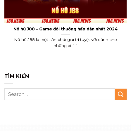
Nổ hũ J88 – Game đổi thưởng hấp dẫn nhất 2024
Nổ hũ J88 là một sân chơi giải trí tuyệt vời dành cho
những ai [...]
TÌM KIẾM