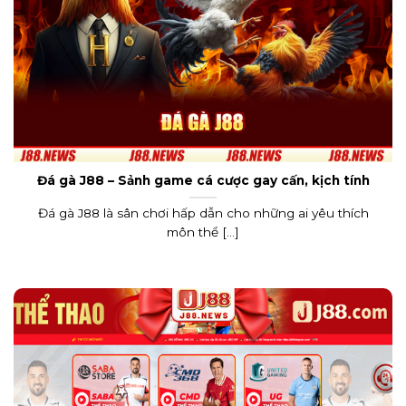
Đá gà J88 – Sảnh game cá cược gay cấn, kịch tính
Đá gà J88 là sân chơi hấp dẫn cho những ai yêu thích
môn thể [...]