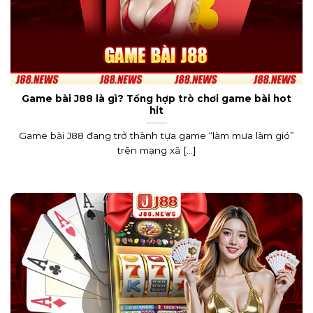
Game bài J88 là gì? Tổng hợp trò chơi game bài hot
hit
Game bài J88 đang trở thành tựa game “làm mưa làm gió”
trên mạng xã [...]