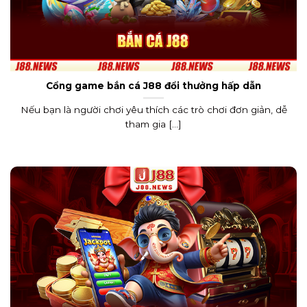
Cổng game bắn cá J88 đổi thưởng hấp dẫn
Nếu bạn là người chơi yêu thích các trò chơi đơn giản, dễ
tham gia [...]