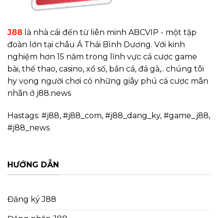
J88
là nhà cái đến từ liên minh ABCVIP - một tập
đoàn lớn tại châu Á Thái Bình Dương. Với kinh
nghiệm hơn 15 năm trong lĩnh vực cá cược game
bài, thể thao, casino, xổ số, bắn cá, đá gà,.. chúng tôi
hy vọng người chơi có những giây phú cá cược mãn
nhãn ở j88.news
Hastags: #j88, #j88_com, #j88_dang_ky, #game_j88,
#j88_news
HƯỚNG DẪN
Đăng ký J88